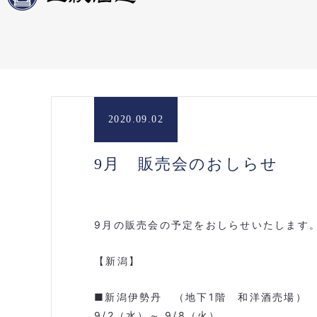
2020.09.02
9月 販売会のおしらせ
9
月の販売会の予定をおしらせいたします
【新潟】
■
新潟伊勢丹 （地下
1
階 和洋酒売場）
9/2
（水）～
9/8
（火）