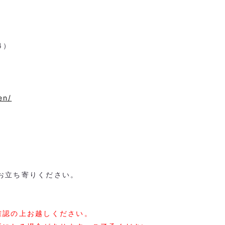
4
）
en/
お立ち寄りください。
確認の上お越しください。