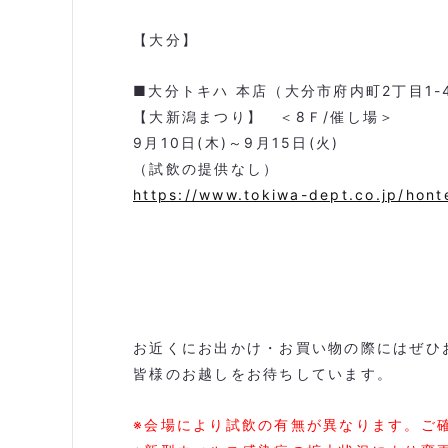
【大分】
■大分トキハ 本店（大分市府内町
2
丁目
1-
【大新潟まつり】 ＜
8
Ｆ
/
催し場＞
9
月
10
日
(
木
)
～
9
月
15
日
(
火
)
（試飲の提供なし）
https://www.tokiwa-dept.co.jp/hont
お
近くにお出かけ・お買い物の際にはぜひ
皆様のお越しをお待ちしています。
※会場により試飲の有無が異なります。ご