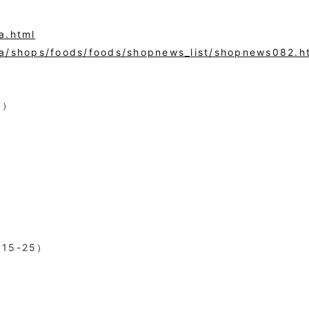
a.html
ata/shops/foods/foods/shopnews_list/shopnews082.h
7
）
目
15-25
）