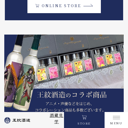
ONLINE STORE
酒蔵見
学
MENU
STORE