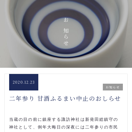
お知らせ
2020.12.23
お知らせ
二年参り 甘酒ふるまい中止のおしらせ
当蔵の目の前に鎮座する諏訪神社は新発田総鎮守の
神社として、例年大晦日の深夜には二年参りの市民