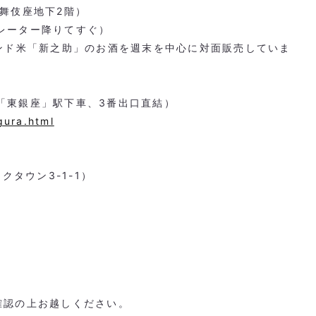
歌舞伎座地下
2
階）
レーター降りてすぐ）
ランド米「新之助」のお酒を週末を中心に対面販売していま
「東銀座」駅下車、
3
番出口直結）
gura.html
イクタウン
3-1-1
）
確認の上お越しください。