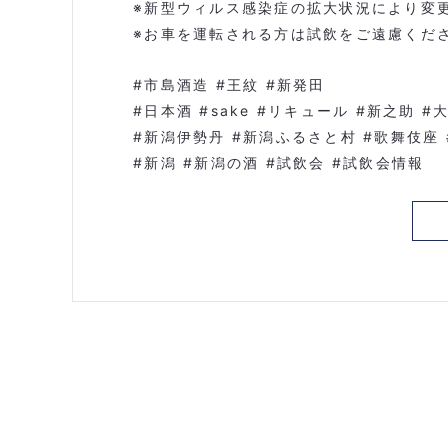
※新型ウィルス感染症の拡大状況により変
※お車を運転される方は試飲をご遠慮くだ
#
市島酒造
#
王紋
#
新発田
#
日本酒
#sake #
リキュール
#
新之助
#
#
新潟伊勢丹
#
新潟ふるさと村
#
歌舞伎座
#
新潟
#
新潟の酒
#
試飲会
#
試飲会情報