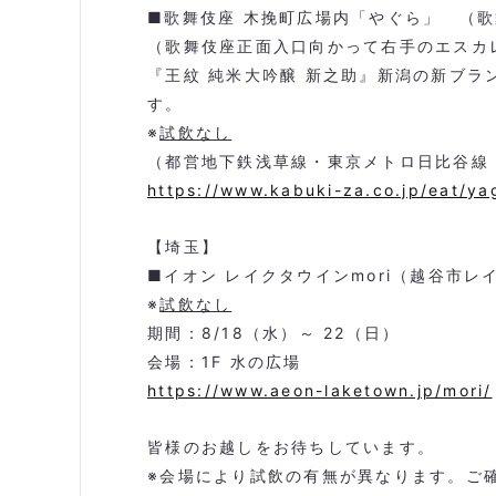
■歌舞伎座 木挽町広場内「やぐら」 （
（歌舞伎座正面入口向かって右手のエスカ
『王紋 純米大吟醸 新之助』新潟の新ブ
す。
※
試飲なし
（都営地下鉄浅草線・東京メトロ日比谷線
https://www.kabuki-za.co.jp/eat/ya
【埼玉】
■イオン レイクタウイン
mori
（越谷市レ
※
試飲なし
期間：
8/18
（水）～
22
（日）
会場：
1F
水の広場
https://www.aeon-laketown.jp/mori/
皆様のお越しをお待ちしています。
※会場により試飲の有無が異なります。ご