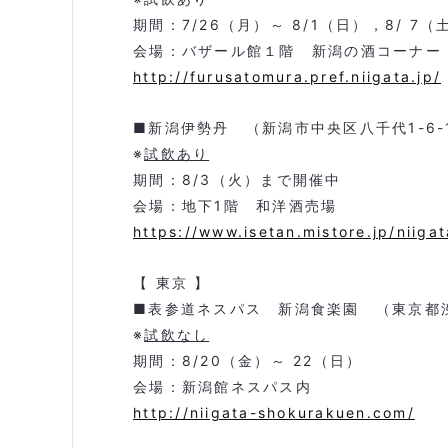
期間：
7/26
（月）～
8/1
（日），
8/ 7
（
会場：バザール館１階 新潟の酒コーナー
http://furusatomura.pref.niigata.jp/
■新潟伊勢丹 （新潟市中央区八千代
1-6-
※
試飲あり
期間：
8/3
（火）まで開催中
会場：地下
1
階 和洋酒売場
https://www.isetan.mistore.jp/niigat
【 東京 】
■表参道ネスパス 新潟食楽園 （東京都
※
試飲なし
期間：
8/20
（金）～
22
（日）
会場：新潟館ネスパス内
http://niigata-shokurakuen.com/