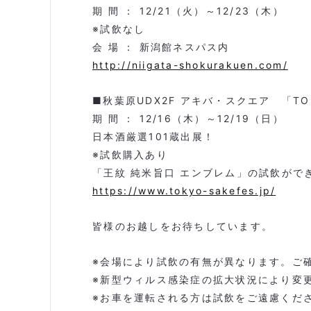
期 間 ： 12/21（火）～12/23（木）
※試飲なし
会 場 ： 新潟館ネスパス内
http://niigata-shokurakuen.com/
■秋葉原UDX2F アキバ・スクエア 「TOKYO
期 間 ： 12/16（木）～12/19（日）
日本酒厳選101蔵出展！
※試飲購入あり
「王紋 純米旨口 エンブレム」の試飲がで
https://www.tokyo-sakefes.jp/
皆様のお越しをお待ちしています。
※会場により試飲の有無が異なります。ご
※新型ウィルス感染症の拡大状況により変
※お車を運転される方は試飲をご遠慮くだ