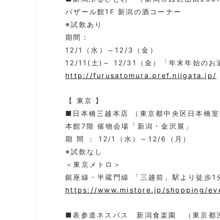
バザール館1F 新潟の酒コーナー
※試飲あり
期間：
12/1（水）～12/3（金）
12/11(土)～ 12/31（金）「年末年始
http://furusatomura.pref.niigata.jp/
【 東京 】
■日本橋三越本店 （東京都中央区日本橋室町
本館7階 催物会場「新潟・金沢展」
期 間 ： 12/1（水）～12/6（月）
※試飲なし
＜東京メトロ＞
銀座線・半蔵門線 「三越前」駅より徒歩1
https://www.mistore.jp/shopping/e
■表参道ネスパス 新潟食楽園 （東京都渋谷