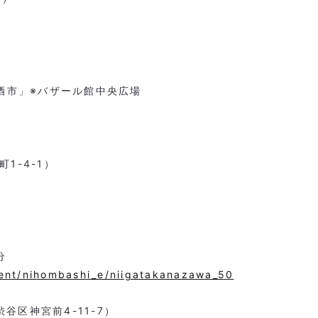
のお酒市」※バザール館中央広場
1-4-1）
分
vent/nihombashi_e/niigatakanazawa_50
区神宮前4-11-7）