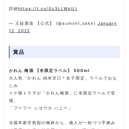
詳細
https://t.co/0z3LLWplLt
— 王紋酒造 【公式】
(@aumont_sake)
January
12, 2022
賞品
かれん 梅酒 【冬限定ラベル】 500ml
大人気「かれん 純米甘口＊女子限定」ラベルでおな
じみ
イケ猫トラヲが「かれん梅酒」に冬限定ラベルで登
場。
「フーフー シヨウカ ハニー」
当蔵本家市島邸の梅林から、蔵人が一粒づつ手摘み