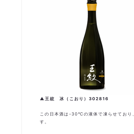
▲王紋 冰（こおり）302816
この日本酒は-30℃の液体で凍らせてお
す。