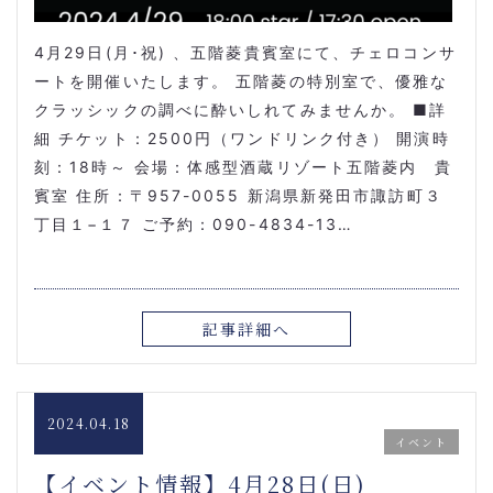
4月29日(月･祝) 、五階菱貴賓室にて、チェロコンサ
ートを開催いたします。 五階菱の特別室で、優雅な
クラッシックの調べに酔いしれてみませんか。 ■詳
細 チケット：2500円（ワンドリンク付き） 開演時
刻：18時～ 会場：体感型酒蔵リゾート五階菱内 貴
賓室 住所：〒957-0055 新潟県新発田市諏訪町３
丁目１−１７ ご予約：090-4834-13…
記事詳細へ
2024.04.18
イベント
【イベント情報】4月28日(日)