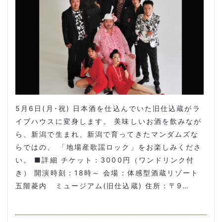
5月6日(月･祝) 日本酒を仕込んでいた旧仕込蔵がラ
イブハウスに変身します。 美味しいお酒を飲みなが
ら、新潟で生まれ、新潟で育ってきたマンダムズな
らではの、 「地場産歌謡ロック」をお楽しみくださ
い。 ■詳細 チケット：3000円（ワンドリンク付
き） 開演時刻：18時～ 会場：体感型酒蔵リゾート
五階菱内 ミュージアム(旧仕込蔵) 住所：〒9…