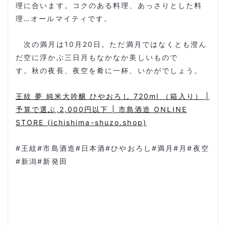
理に合います。コクのある料理、あっさりとした料
理…オールマイティです。
次の満月は
10
月
20
日。ただ満月ではなくとも澄ん
だ空に浮かぶ三日月もなかなか美しいもので
す。秋の夜長、夜空を肴に一杯、いかがでしょう。
王紋 夢 純米大吟醸 ひやおろし 720ml （箱入り） |
予算で選ぶ,2,000円以下 | 市島酒造 ONLINE
STORE (ichishima-shuzo.shop)
#
王紋
#
市島酒造
#
日本酒
#
ひやおろし
#
満月
#
月
#
夜空
#
新潟
#
新発田