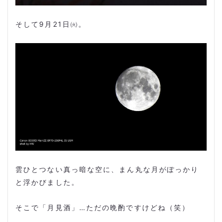
そして
9
月
21
日㈫。
雲ひとつない真っ暗な空に、まん丸な月がぽっかり
と浮かびました。
そこで「月見酒」…ただの晩酌ですけどね（笑）