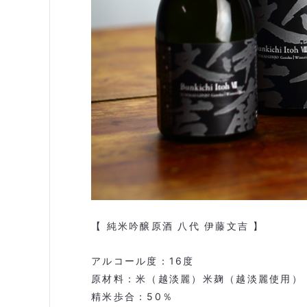
【 純米吟醸原酒 八代 伊藤文吉 】
アルコール度：
16
度
原材料：米（越淡麗）米麹（越淡麗使用）
精米歩合：
50
％