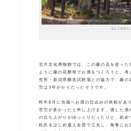
OLYMPU
北方文化博物館では、この藤の花を使った
ように藤の花酵母でお酒をつくろうと、考
究所・新潟県醸造試験場との協力で、藤の
労は
3
年がかりだったそうです。
昨年
8
月に当蔵へお酒の仕込みの依頼があ
苦労が多かったと申し上げます。適した酒
の立ち上がりがゆっくりだったりと、初め
杜氏をはじめ蔵人全員で工夫し、無事にお