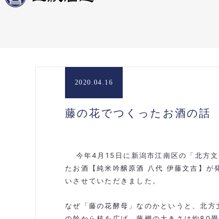
2020.04.16
藤の花でつくったお酒の話
今年
4
月
15
日に新潟市江南区の「北方文
たお酒【純米吟醸原酒 八代 伊藤文吉】
いさせていただきました。
なぜ「藤の花酵母」なのかというと、北方
の幹から枝を広げ、藤棚の大きさは約
80
畳