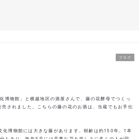
ブログ
化博物館」と横越地区の酒屋さんで、藤の花酵母でつくっ
が発売されました。こちらの藤の花のお酒は、当蔵でもお手伝
文化博物館には大きな藤があります。樹齢は約
150
年。
1
本
分もあり、毎年
5
月には見事な花を楽しみに多くの人が同