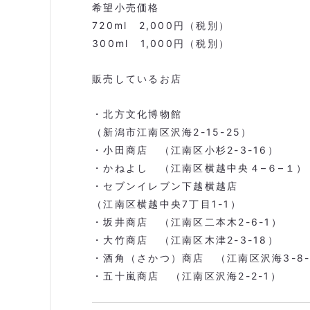
希望小売価格
720ml
2,000
円（税別）
300ml
1,000
円（税別）
販売しているお店
・北方文化博物館
（新潟市江南区沢海2-15-25）
・小田商店 （江南区小杉2-3-16）
・かねよし （江南区横越中央４
–
６
–
１）
・セブンイレブン下越横越店
（江南区横越中央
7
丁目
1-1
）
・坂井商店 （江南区二本木
2-6-1
）
・大竹商店 （江南区木津
2-3-18
）
・酒角（さかつ）商店 （江南区沢海
3-8
・五十嵐商店 （江南区沢海
2-2-1
）