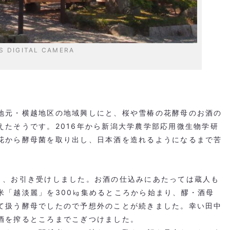
S DIGITAL CAMERA
地元・横越地区の地域興しにと、桜や雪椿の花酵母のお酒の
えたそうです。
2016
年から新潟大学農学部応用微生物学研
花から酵母菌を取り出し、日本酒を造れるようになるまで苦
り、お引き受けしました。お酒の仕込みにあたっては蔵人も
米「越淡麗」を
300
㎏集めるところから始まり、醪・酒母
て扱う酵母でしたので予想外のことが続きました。幸い田中
酒を搾るところまでこぎつけました。